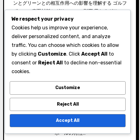
ンとグリーンとの相互作用への影響を理解する ゴルフ
ボールの表面材料とグリーンへの影響 異なるグリーン
We respect your privacy
条件におけるボールタイプの比較分析 グリーンとの相
Cookies help us improve your experience,
互作用に基づいたパッティング戦略の調整 速いグリー
ンと遅いグリーンでのボール相互作用に関する一般的
deliver personalized content, and analyze
な問題 パッティングパフォーマンスを向上させるため
traffic. You can choose which cookies to allow
に最適なゴルフボールはどれですか？ フィーリングと
by clicking
Customize
. Click
Accept All
to
コントロールに優れたゴルフボール 異なるゴルフボー
consent or
Reject All
to decline non-essential
ルはパッティング時のフィーリングにどのように影響
cookies.
しますか？ 異なるゴルフボールは、パッティング時の
フィーリングに大きな影響を与え、距離のコントロー
Customize
ルやグリーンとの相互作用に影響を及ぼします。柔ら
かいボールはクッション性のあるフィーリングを提供
Reject All
し、硬いボールはより多くのフィードバックを提供
し、プレイヤーが技術を調整する方法に影響を与えま
Accept All
す。 フィーリングを向上させるための柔らかいゴルフ
ボールの特性…