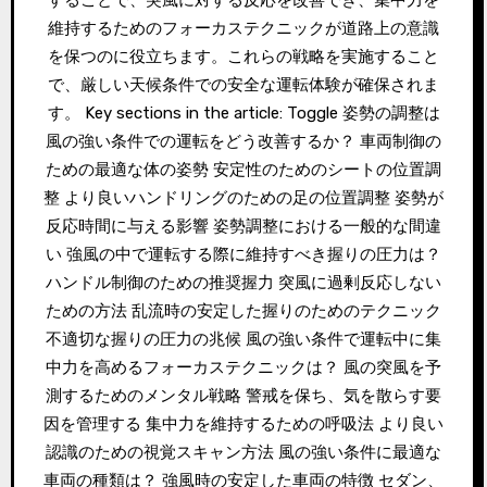
維持するためのフォーカステクニックが道路上の意識
を保つのに役立ちます。これらの戦略を実施すること
で、厳しい天候条件での安全な運転体験が確保されま
す。 Key sections in the article: Toggle 姿勢の調整は
風の強い条件での運転をどう改善するか？ 車両制御の
ための最適な体の姿勢 安定性のためのシートの位置調
整 より良いハンドリングのための足の位置調整 姿勢が
反応時間に与える影響 姿勢調整における一般的な間違
い 強風の中で運転する際に維持すべき握りの圧力は？
ハンドル制御のための推奨握力 突風に過剰反応しない
ための方法 乱流時の安定した握りのためのテクニック
不適切な握りの圧力の兆候 風の強い条件で運転中に集
中力を高めるフォーカステクニックは？ 風の突風を予
測するためのメンタル戦略 警戒を保ち、気を散らす要
因を管理する 集中力を維持するための呼吸法 より良い
認識のための視覚スキャン方法 風の強い条件に最適な
車両の種類は？ 強風時の安定した車両の特徴 セダン、