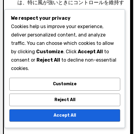
は、特に風が強いときにコントロールを維持す
るのに役立ちます。
We respect your privacy
アライメントに集中する：パターのアライメン
Cookies help us improve your experience,
ト補助が明確で見やすいことを確認してくださ
deliver personalized content, and analyze
い。風は集中力を妨げる可能性があります。
traffic. You can choose which cookies to allow
関連記事
by clicking
Customize
. Click
Accept All
to
consent or
Reject All
to decline non-essential
サンドウェッジでのチッピング：テクニックの
cookies.
バリエーション、ボールの位置、スイングスピ
ード
Customize
バックスピンでの運転: テクニックのバリエー
Reject All
ション、クラブの選択、ボールの位置
傾斜のあるパッティング技術：パワーの適用、
Accept All
グリーンスピード、ストロークの長さ