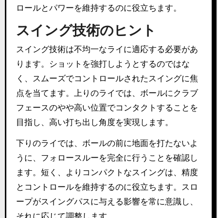
ロールとパワーを維持するのに役立ちます。
スイング技術のヒント
スイング技術は不均一なライに適応する必要があ
ります。ショットを強打しようとするのではな
く、スムーズでコントロールされたスイングに焦
点を当てます。上りのライでは、ボールにクラブ
フェースのやや高い位置でコンタクトすることを
目指し、高い打ち出し角度を実現します。
下りのライでは、ボールの前に地面を打たないよ
うに、フォロースルーを完全に行うことを確認し
ます。短く、よりコンパクトなスイングは、精度
とコントロールを維持するのに役立ちます。スロ
ープがスイングパスに与える影響を常に意識し、
それに応じて調整します。