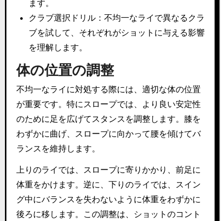
ます。
クラブ選択ドリル：不均一なライで異なるクラ
ブを試して、それぞれがショットに与える影響
を理解します。
体の位置の調整
不均一なライに対処する際には、適切な体の位置
が重要です。特にスロープでは、より良い安定性
のために足を広げてスタンスを調整します。膝を
わずかに曲げ、スロープに向かって腰を傾けてバ
ランスを維持します。
上りのライでは、スロープに寄りかかり、前足に
体重をかけます。逆に、下りのライでは、スイン
グ中にバランスを失わないように体重をわずかに
後ろに移します。この調整は、ショットのコント