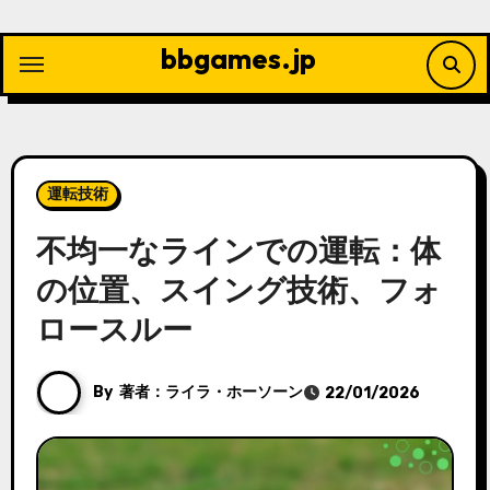
Skip
to
bbgames.jp
content
運転技術
不均一なラインでの運転：体
の位置、スイング技術、フォ
ロースルー
By
著者：ライラ・ホーソーン
22/01/2026