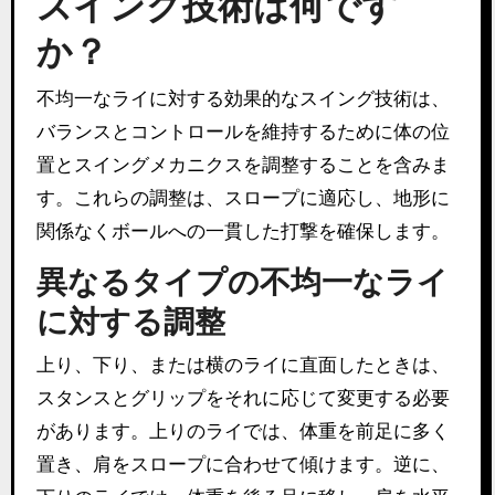
スイング技術は何です
か？
不均一なライに対する効果的なスイング技術は、
バランスとコントロールを維持するために体の位
置とスイングメカニクスを調整することを含みま
す。これらの調整は、スロープに適応し、地形に
関係なくボールへの一貫した打撃を確保します。
異なるタイプの不均一なライ
に対する調整
上り、下り、または横のライに直面したときは、
スタンスとグリップをそれに応じて変更する必要
があります。上りのライでは、体重を前足に多く
置き、肩をスロープに合わせて傾けます。逆に、