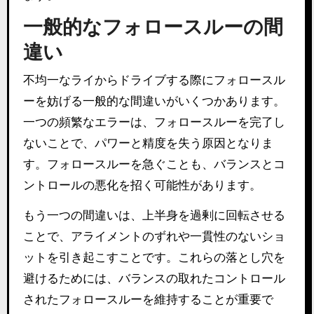
一般的なフォロースルーの間
違い
不均一なライからドライブする際にフォロースル
ーを妨げる一般的な間違いがいくつかあります。
一つの頻繁なエラーは、フォロースルーを完了し
ないことで、パワーと精度を失う原因となりま
す。フォロースルーを急ぐことも、バランスとコ
ントロールの悪化を招く可能性があります。
もう一つの間違いは、上半身を過剰に回転させる
ことで、アライメントのずれや一貫性のないショ
ットを引き起こすことです。これらの落とし穴を
避けるためには、バランスの取れたコントロール
されたフォロースルーを維持することが重要で