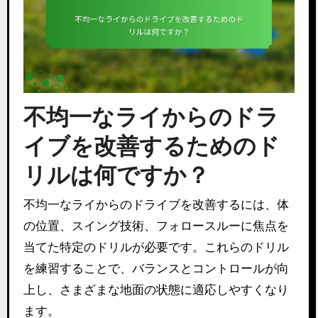
不均一なライからのドラ
イブを改善するためのド
リルは何ですか？
不均一なライからのドライブを改善するには、体
の位置、スイング技術、フォロースルーに焦点を
当てた特定のドリルが必要です。これらのドリル
を練習することで、バランスとコントロールが向
上し、さまざまな地面の状態に適応しやすくなり
ます。