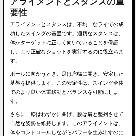
アライメントとスタンスの重
要性
アライメントとスタンスは、不均一なライでの成
功したスイングの基盤です。適切なスタンスは、
体がターゲットに正しく向いていることを保証
し、より正確なショットを実行するのに役立ちま
す。
ボールに向かうとき、足は肩幅に開き、安定した
基盤を提供します。この安定性は、スイング全体
でのより良い体重移動とバランスを可能にしま
す。
さらに、膝はわずかに曲げ、腰は肩と整列させて
自然な姿勢を維持します。このアライメントは、
体をコントロールしながらパワーを生み出すのに