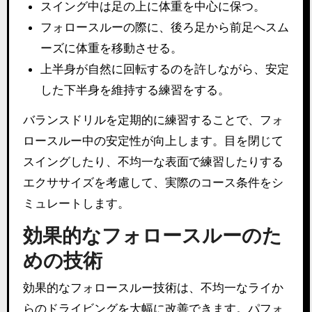
スイング中は足の上に体重を中心に保つ。
フォロースルーの際に、後ろ足から前足へスム
ーズに体重を移動させる。
上半身が自然に回転するのを許しながら、安定
した下半身を維持する練習をする。
バランスドリルを定期的に練習することで、フォ
ロースルー中の安定性が向上します。目を閉じて
スイングしたり、不均一な表面で練習したりする
エクササイズを考慮して、実際のコース条件をシ
ミュレートします。
効果的なフォロースルーのた
めの技術
効果的なフォロースルー技術は、不均一なライか
らのドライビングを大幅に改善できます。パフォ