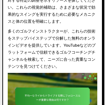
対する特定の調整を示すリソースを探してくださ
い。これらの視覚的補助は、さまざまな状況で効
果的なスイングを実行するために必要なメカニク
スと体の位置を明確にします。
多くのゴルフインストラクターが、これらの技術
をステップバイステップで分解した無料のオンラ
インビデオを提供しています。YouTubeなどのプ
ラットフォームで信頼できるゴルフコーチングチ
ャンネルを検索して、ニーズに合った貴重なコン
テンツを見つけてください。