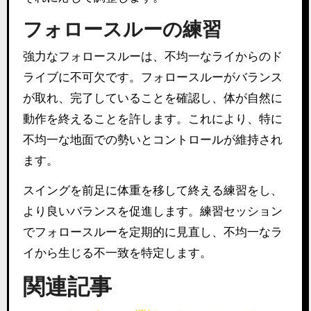
フォロースルーの練習
強力なフォロースルーは、不均一なライからのド
ライブに不可欠です。フォロースルーがバランス
が取れ、完了していることを確認し、体が自然に
動作を終えることを許します。これにより、特に
不均一な地面での勢いとコントロールが維持され
ます。
スイングを前足に体重を移して終える練習をし、
より良いバランスを促進します。練習セッション
でフォロースルーを定期的に見直し、不均一なラ
イから生じる不一致を特定します。
関連記事