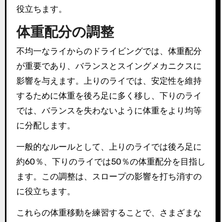
役立ちます。
体重配分の調整
不均一なライからのドライビングでは、体重配分
が重要であり、バランスとスイングメカニクスに
影響を与えます。上りのライでは、安定性を維持
するために体重を後ろ足に多く移し、下りのライ
では、バランスを失わないように体重をより均等
に分配します。
一般的なルールとして、上りのライでは後ろ足に
約60％、下りのライでは50％の体重配分を目指し
ます。この調整は、スロープの影響を打ち消すの
に役立ちます。
これらの体重移動を練習することで、さまざまな