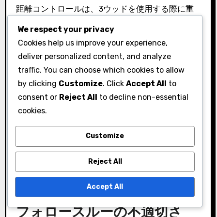
距離コントロールは、3ウッドを使用する際に重
要であり、アプローチショットに大きな影響を与
We respect your privacy
える可能性があります。多くのプレーヤーは、ス
Cookies help us improve your experience,
イングスピードの不安定さや不適切なボールポジ
deliver personalized content, and analyze
ションのためにこれに苦労します。距離コントロ
traffic. You can choose which cookies to allow
ールを改善するためには、さまざまな距離でショ
by clicking
Customize
. Click
Accept All
to
ットを打つ練習を行い、スイングの長さとスピー
consent or
Reject All
to decline non-essential
ドを調整することに集中します。
cookies.
ローンチモニターを利用することで、距離に関す
Customize
る貴重なフィードバックを得て、パターンを特定
するのに役立ちます。各クラブでどれだけ飛ばす
Reject All
かの感覚を身につけることが、全体的な距離管理
Accept All
を向上させるでしょう。
フォロースルーの不適切さ