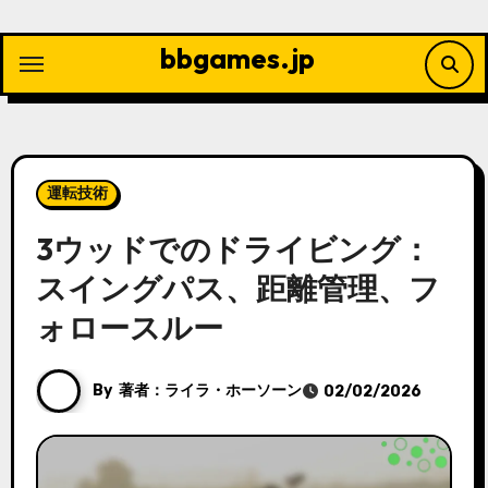
Skip
to
bbgames.jp
content
運転技術
3ウッドでのドライビング：
スイングパス、距離管理、フ
ォロースルー
By
著者：ライラ・ホーソーン
02/02/2026