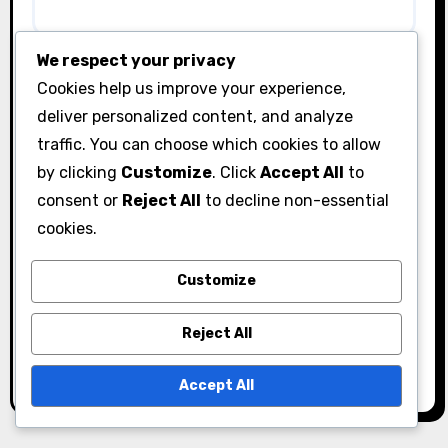
We respect your privacy
Email
*
Cookies help us improve your experience,
deliver personalized content, and analyze
traffic. You can choose which cookies to allow
Website
by clicking
Customize
. Click
Accept All
to
consent or
Reject All
to decline non-essential
cookies.
Save my name, email, and website in this browser
Customize
for the next time I comment.
Reject All
Accept All